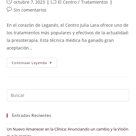
Publicación
Categoría
octubre 7, 2023
El Centro
/
Tratamientos
de
de
Comentarios
Sin comentarios
la
la
de
entrada:
entrada:
la
En el corazón de Leganés, el Centro Julia Lara ofrece uno de
entrada:
los tratamientos más populares y efectivos de la actualidad:
la presoterapia. Esta técnica médica ha ganado gran
aceptación…
Presoterapia:
Continuar Leyendo
Bienestar
Y
Belleza
En
Un
Solo
Tratamiento
Entradas Recientes
Un Nuevo Amanecer en la Clínica: Anunciando un cambio y la Visión
que lo Inspira