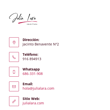
Dirección:
Jacinto Benavente Nº2
Teléfono:
916 894913
Whatsapp
686-331-908
Se
Email:
abre
Se
hola@julialara.com
en
abre
en
tu
Sitio Web:
tu
julialara.com
aplicación
aplicación