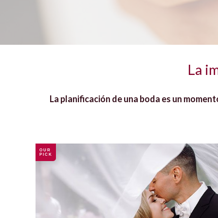
La i
La planificación de una boda es un momento
OUR
PICK